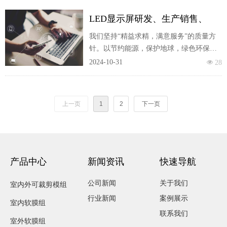
LED显示屏研发、生产销售、
LED应用工程服务一体
我们坚持“精益求精，满意服务”的质量方
针。以节约能源，保护地球，绿色环保为
使命。我们将不懈努力与您携手共创一个
2024-10-31
넶
28
靓丽的美好明天。
上一页
1
2
下一页
产品中心
新闻资讯
快速导航
公司新闻
关于我们
室内外可裁剪模组
行业新闻
案例展示
室内软膜组
联系我们
室外软膜组